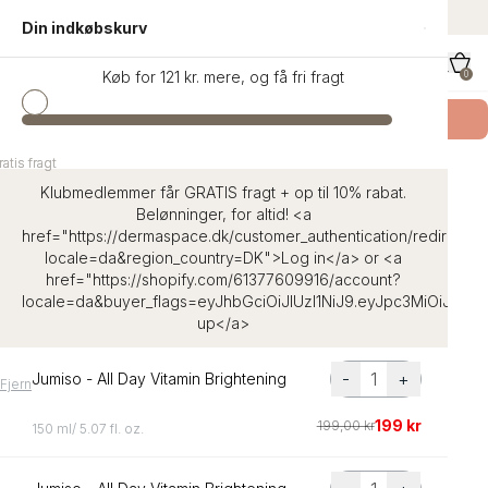
indhold
Danmarks største udvalg af K-Beauty
Din indkøbskurv
Køb for 121 kr. mere, og få fri fragt
0
Køb SKIN1004 Teca
- Få en Signature Eco Bag
atis fragt
atis fragt
Hjem
Pyunkang Yul - Black Tea Revitalizing Mask Pack
Klubmedlemmer får GRATIS fragt + op til 10% rabat.
Belønninger, for altid! <a
href="https://dermaspace.dk/customer_authentication/redirect?
locale=da&region_country=DK">Log in</a> or <a
href="https://shopify.com/61377609916/account?
locale=da&buyer_flags=eyJhbGciOiJIUzI1NiJ9.eyJpc3MiOiJ
up</a>
-
+
Jumiso - All Day Vitamin Brightening
Fjern
199 kr
199,00 kr
150 ml/ 5.07 fl. oz.