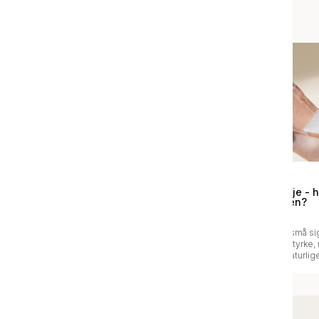
Inspiration & guides
Guide
Guide
Derfor elsker huden
Peptider i hudpleje - 
azelainsyre
det gøre for huden?
Azelainsyre er en mild, men effektiv
Peptider er hudens små sig
ingrediens, der kan gøre en stor
der hjælper med at styrke,
forskel for huden. Den hjælper med
og bevare hudens naturlige
at dæmpe rødme, urenheder og
Ved regelmæssig brug kan
pigmentforandringer uden at belaste
bidrage til en mere fast, s
hudens barriere.
velplejet hud, uanset hudt
mere om hvorfor peptider e
for din hud.