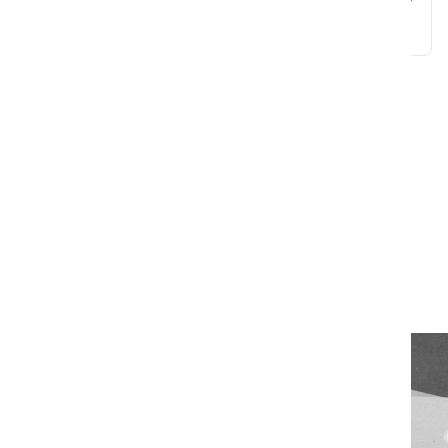
131,40 kr
Din skræddersyede rutine
Over 35.000 personer har allerede fået hjælp igennem
rutinetesten med personlige rutiner sammensat af vores
produktekspert, Katrine.
Tag testen