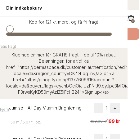
indhold
Danmarks største udvalg af K-Beauty
Din indkøbskurv
Køb for 121 kr. mere, og få fri fragt
0
Køb SKIN1004 Teca
- Få en Signature Eco Bag
atis fragt
atis fragt
Hjem
KSECRET - SEOUL 1988 Essence: Snail Mucin 97% + Rice
Klubmedlemmer får GRATIS fragt + op til 10% rabat.
Belønninger, for altid! <a
href="https://dermaspace.dk/customer_authentication/redirect?
locale=da&region_country=DK">Log in</a> or <a
href="https://shopify.com/61377609916/account?
locale=da&buyer_flags=eyJhbGciOiJIUzI1NiJ9.eyJpc3MiOiJ
F3rwsKyKD50myAzIZ5iFcl_B24">Sign up</a>
-
+
Jumiso - All Day Vitamin Brightening
Fjern
199 kr
199,00 kr
150 ml/ 5.07 fl. oz.