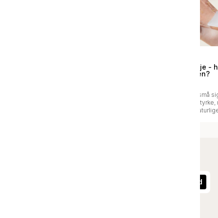
Guide
Guide
Derfor elsker huden
Peptider i hudpleje - 
azelainsyre
det gøre for huden?
Azelainsyre er en mild, men effektiv
Peptider er hudens små sig
ingrediens, der kan gøre en stor
der hjælper med at styrke,
forskel for huden. Den hjælper med
og bevare hudens naturlige
at dæmpe rødme, urenheder og
Ved regelmæssig brug kan
pigmentforandringer uden at belaste
bidrage til en mere fast, s
hudens barriere.
velplejet hud, uanset hudt
mere om hvorfor peptider e
for din hud.
Tilmeld dig vores nyhedsbrev
Tilmeld
Jeg accepterer privatlivsbetingelserne.