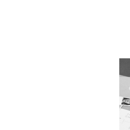
Din skræddersyede rutine
Over 35.000 personer har allerede fået hjælp igennem
rutinetesten med personlige rutiner sammensat af vores
produktekspert, Katrine.
Tag testen