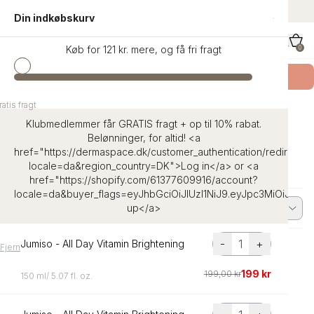
indhold
Danmarks største udvalg af K-Beauty
Din indkøbskurv
Køb for 121 kr. mere, og få fri fragt
0
Køb SKIN1004 Teca
- Få en Signature Eco Bag
atis fragt
atis fragt
Hjem
Nyheder på vej
Klubmedlemmer får GRATIS fragt + op til 10% rabat.
Belønninger, for altid! <a
Nyheder på vej
href="https://dermaspace.dk/customer_authentication/redirect?
locale=da&region_country=DK">Log in</a> or <a
href="https://shopify.com/61377609916/account?
locale=da&buyer_flags=eyJhbGciOiJIUzI1NiJ9.eyJpc3MiOiJ
up</a>
0 produkter
Filter
Dato, nyere til ældre
-
+
Jumiso - All Day Vitamin Brightening
Fjern
199 kr
199,00 kr
150 ml/ 5.07 fl. oz.