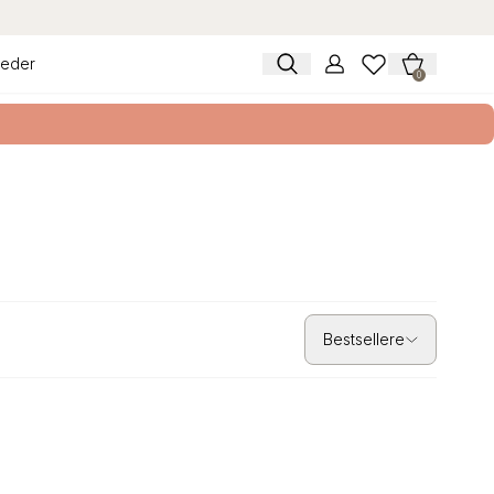
eder
0
wYWNlLXRlc3QubXlzaG9waWZ5LmNvbSIsImZsYWdzIjpbXSwiZXhwIjo
Bestsellere