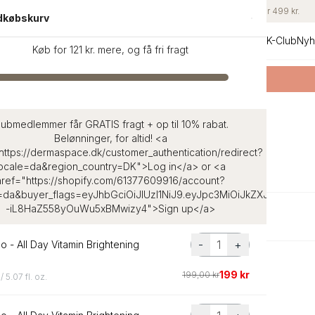
Danmarks største udvalg af K-Beauty
|
Gratis gave ved køb over 499 kr.
ndkøbskurv
er Sale
Hudpleje
Hårpleje
Make-up
Rutinetest
Brands
Guide
K-Club
Nyh
Køb for 121 kr. mere, og få fri fragt
Køb SKIN1004 Teca
- Få en Signature Eco Bag
lubmedlemmer får GRATIS fragt + op til 10% rabat.
Belønninger, for altid! <a
https://dermaspace.dk/customer_authentication/redirect?
locale=da&region_country=DK">Log in</a> or <a
href="https://shopify.com/61377609916/account?
e=da&buyer_flags=eyJhbGciOiJIUzI1NiJ9.eyJpc3MiOiJkZXJtYXN
-iL8HaZ558yOuWu5xBMwizy4">Sign up</a>
-
+
o - All Day Vitamin Brightening
199 kr
199,00 kr
/ 5.07 fl. oz.