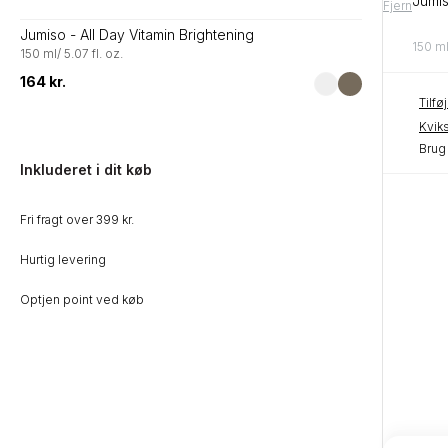
Jumis
Fjern
Jumiso - All Day Vitamin Brightening
150 ml
150 ml/ 5.07 fl. oz.
164 kr.
Tilf
Kvik
Tilmeld dig vores nyhedsbrev
Brug 
Inkluderet i dit køb
T
Fri fragt over 399 kr.
Jeg accepterer privatlivsbetingelserne.
Hurtig levering
Optjen point ved køb