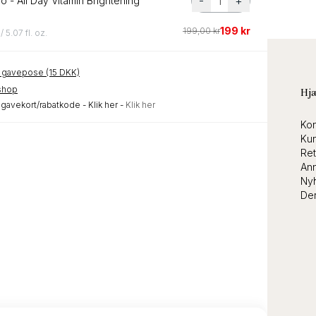
-
+
o - All Day Vitamin Brightening
199 kr
199,00 kr
/ 5.07 fl. oz.
øj gavepose (15 DKK)
shop
Information
Hj
gavekort/rabatkode - Klik her -
Klik her
Om os
Kon
ilmeld
Handelsbetingelser
Ku
Privatlivs- og cookiepolitik
Ret
Bliv B2B forhandler
Ann
Job
Ny
De