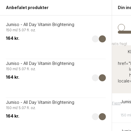
indhold
Anbefalet produkter
Din i
Summ
Jumiso - All Day Vitamin Brightening
150 ml/ 5.07 fl. oz.
164 kr.
Gratis fragt
Gratis fragt
Hjem
Home page
K
Home page
Jumiso - All Day Vitamin Brightening
href="
150 ml/ 5.07 fl. oz.
164 kr.
local
0 produkter
Jumis
Jumiso - All Day Vitamin Brightening
Fjern
150 ml/ 5.07 fl. oz.
150 ml
164 kr.