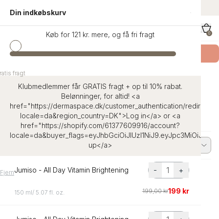
indhold
Danmarks største udvalg af K-Beauty
Din indkøbskurv
Køb for 121 kr. mere, og få fri fragt
0
Køb SKIN1004 Teca
- Få en Signature Eco Bag
atis fragt
atis fragt
Hjem
Dr. Ceuracle
Klubmedlemmer får GRATIS fragt + op til 10% rabat.
Belønninger, for altid! <a
Dr. Ceuracle
href="https://dermaspace.dk/customer_authentication/redirect?
locale=da&region_country=DK">Log in</a> or <a
href="https://shopify.com/61377609916/account?
locale=da&buyer_flags=eyJhbGciOiJIUzI1NiJ9.eyJpc3MiOi
up</a>
0 produkter
Filter
Alfabetisk, A-Å
-
+
Jumiso - All Day Vitamin Brightening
Fjern
199 kr
199,00 kr
150 ml/ 5.07 fl. oz.